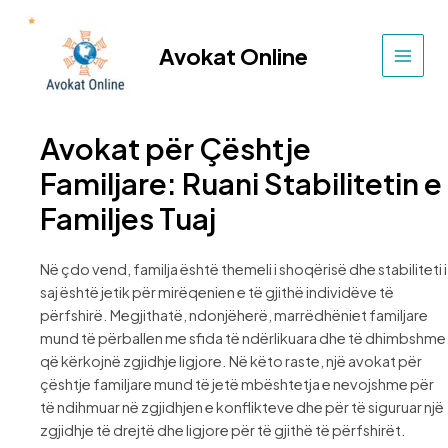
Skip
to
Avokat Online
content
MAIN
MEN
Avokat për Çështje
Familjare: Ruani Stabilitetin e
Familjes Tuaj
Në çdo vend, familja është themeli i shoqërisë dhe stabiliteti i
saj është jetik për mirëqenien e të gjithë individëve të
përfshirë. Megjithatë, ndonjëherë, marrëdhëniet familjare
mund të përballen me sfida të ndërlikuara dhe të dhimbshme
që kërkojnë zgjidhje ligjore. Në këto raste, një avokat për
çështje familjare mund të jetë mbështetja e nevojshme për
të ndihmuar në zgjidhjen e konflikteve dhe për të siguruar një
zgjidhje të drejtë dhe ligjore për të gjithë të përfshirët.