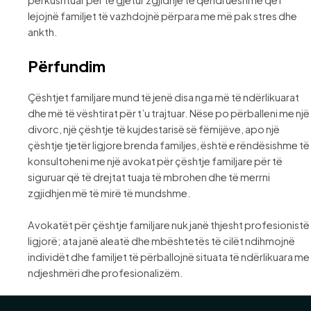
lejojnë familjet të vazhdojnë përpara me më pak stres dhe
ankth.
Përfundim
Çështjet familjare mund të jenë disa nga më të ndërlikuarat
dhe më të vështirat për t’u trajtuar. Nëse po përballeni me një
divorc, një çështje të kujdestarisë së fëmijëve, apo një
çështje tjetër ligjore brenda familjes, është e rëndësishme të
konsultoheni me një avokat për çështje familjare për të
siguruar që të drejtat tuaja të mbrohen dhe të merrni
zgjidhjen më të mirë të mundshme.
Avokatët për çështje familjare nuk janë thjesht profesionistë
ligjorë; ata janë aleatë dhe mbështetës të cilët ndihmojnë
individët dhe familjet të përballojnë situata të ndërlikuara me
ndjeshmëri dhe profesionalizëm.