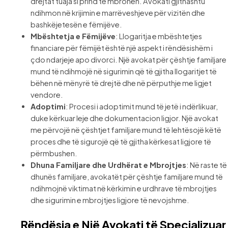
drejtat tuaja si prind të mbrohen. Avokati gjithashtu
ndihmon në krijimin e marrëveshjeve për vizitën dhe
bashkëjetesën e fëmijëve.
Mbështetja e Fëmijëve
: Llogaritja e mbështetjes
financiare për fëmijët është një aspekt i rëndësishëm i
çdo ndarjeje apo divorci. Një avokat për çështje familjare
mund të ndihmojë në sigurimin që të gjitha llogaritjet të
bëhen në mënyrë të drejtë dhe në përputhje me ligjet
vendore.
Adoptimi
: Procesi i adoptimit mund të jetë i ndërlikuar,
duke kërkuar leje dhe dokumentacion ligjor. Një avokat
me përvojë në çështjet familjare mund të lehtësojë këtë
proces dhe të sigurojë që të gjitha kërkesat ligjore të
përmbushen.
Dhuna Familjare dhe Urdhërat e Mbrojtjes
: Në raste të
dhunës familjare, avokatët për çështje familjare mund të
ndihmojnë viktimat në kërkimin e urdhrave të mbrojtjes
dhe sigurimin e mbrojtjes ligjore të nevojshme.
Rëndësia e Një Avokati të Specializuar