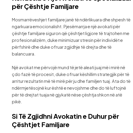
për Çështje Familjare
Mosmarrëveshjet familjare janë të ndërlikuara dhe shpesh të
ngarkuara emocionalisht. Pjesëmarrja e një avokati për
çështje familjare siguron që çështjet ligjore të trajtohen me
profesionalizëm, duke minimizuar stresin për individët e
përfshirë dhe duke ofruar zgjidhje të drejta dhe të
balancuara.
Një avokat me përvojë mund të jetë aleati juaj më i mirë në
çdo fazë të procesit, duke ofruar këshillim strategjik për të
arritur rezultatin më të mirë për ju dhe familjen tuaj. Ata do të
ndërmjetësojnë kur është e nevojshme dhe do të luftojnë
për të drejtat tuaja në gjykatë nëse çështja shkon në atë
pikë.
Si Të Zgjidhni Avokatin e Duhur për
Çështjet Familjare