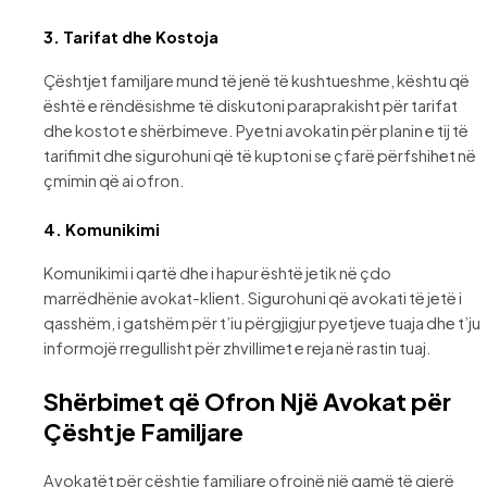
3.
Tarifat dhe Kostoja
Çështjet familjare mund të jenë të kushtueshme, kështu që
është e rëndësishme të diskutoni paraprakisht për tarifat
dhe kostot e shërbimeve. Pyetni avokatin për planin e tij të
tarifimit dhe sigurohuni që të kuptoni se çfarë përfshihet në
çmimin që ai ofron.
4.
Komunikimi
Komunikimi i qartë dhe i hapur është jetik në çdo
marrëdhënie avokat-klient. Sigurohuni që avokati të jetë i
qasshëm, i gatshëm për t’iu përgjigjur pyetjeve tuaja dhe t’ju
informojë rregullisht për zhvillimet e reja në rastin tuaj.
Shërbimet që Ofron Një Avokat për
Çështje Familjare
Avokatët për çështje familjare ofrojnë një gamë të gjerë