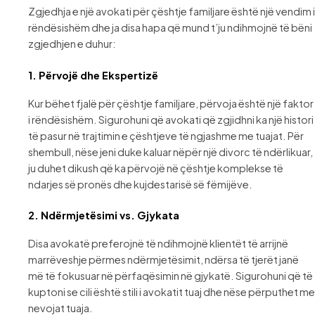
Zgjedhja e një avokati për çështje familjare është një vendim i
rëndësishëm dhe ja disa hapa që mund t’ju ndihmojnë të bëni
zgjedhjen e duhur:
1.
Përvojë dhe Ekspertizë
Kur bëhet fjalë për çështje familjare, përvoja është një faktor
i rëndësishëm. Sigurohuni që avokati që zgjidhni ka një histori
të pasur në trajtimin e çështjeve të ngjashme me tuajat. Për
shembull, nëse jeni duke kaluar nëpër një divorc të ndërlikuar,
ju duhet dikush që ka përvojë në çështje komplekse të
ndarjes së pronës dhe kujdestarisë së fëmijëve.
2.
Ndërmjetësimi vs. Gjykata
Disa avokatë preferojnë të ndihmojnë klientët të arrijnë
marrëveshje përmes ndërmjetësimit, ndërsa të tjerët janë
më të fokusuar në përfaqësimin në gjykatë. Sigurohuni që të
kuptoni se cili është stili i avokatit tuaj dhe nëse përputhet me
nevojat tuaja.