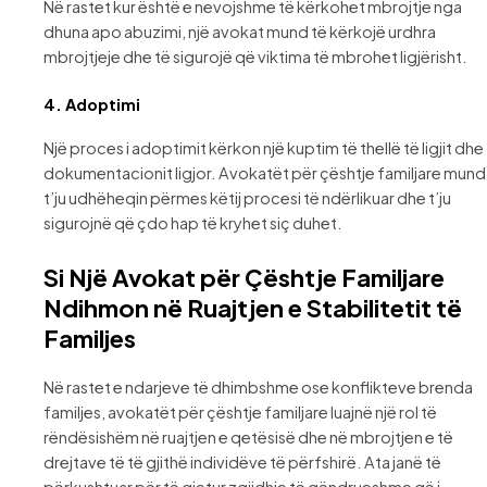
Në rastet kur është e nevojshme të kërkohet mbrojtje nga
dhuna apo abuzimi, një avokat mund të kërkojë urdhra
mbrojtjeje dhe të sigurojë që viktima të mbrohet ligjërisht.
4.
Adoptimi
Një proces i adoptimit kërkon një kuptim të thellë të ligjit dhe
dokumentacionit ligjor. Avokatët për çështje familjare mund
t’ju udhëheqin përmes këtij procesi të ndërlikuar dhe t’ju
sigurojnë që çdo hap të kryhet siç duhet.
Si Një Avokat për Çështje Familjare
Ndihmon në Ruajtjen e Stabilitetit të
Familjes
Në rastet e ndarjeve të dhimbshme ose konflikteve brenda
familjes, avokatët për çështje familjare luajnë një rol të
rëndësishëm në ruajtjen e qetësisë dhe në mbrojtjen e të
drejtave të të gjithë individëve të përfshirë. Ata janë të
përkushtuar për të gjetur zgjidhje të qëndrueshme që i