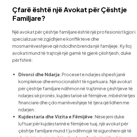
Çfarë është një Avokat për Çështje
Familjare?
Një avokat për çështje familjare është një profesionist ligjor i
specializuar në zgjidhjen e konflikteve dhe
mosmarrëveshjeve që ndodhin brenda një familjeje. Ky lloj
avokati mund të trajtojë një gamë të gjerë çështjesh, duke
përfshirë:
Divorci dhe Ndarja
: Proceset e ndarjes shpesh janë
komplekse dhe emocionalisht të ngarkuara. Një avokat
për çështje familjare ndihmon në trajtimin e çështjeve të
ndarjes së pronës, kujdestarisë së fëmijëve, mbështetjes
financiare dhe çdo marrëveshjeje të tjera që lidhen me
ndarjen.
Kujdestaria dhe Vizita e Fëmijëve
: Nëse jeni duke
luftuar për kujdestarinë e fëmijëve tuaj, një avokat për
çështje familjare mund t’ju ndihmojë të siguroheni që të