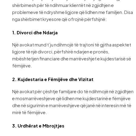
shërbimesh për të ndihmuar klientët në zgjidhjen e
problemeve të ndryshme ligjore që lidhen me familjen. Disa
nga shërbimet kryesore që ofrojnë përfshijnë:
1.
Divorci dhe Ndarja
Një avokat mund t’ju ndihmojë të trajtoni të gjitha aspektet
ligjore të një divorci, përfshirë ndarjen e pronës,
mbështetjen financiare dhe marrëveshjet e kujdestarisë së
fëmijëve.
2.
Kujdestaria e Fëmijëve dhe Vizitat
Një avokat për çështje familjare do të ndihmojë në zgjidhjen
e mosmarrëveshjeve që lidhen me kujdestarinë e fëmijëve
dhe në sigurimin e marrëveshjeve që janë në interesin më të
mirë të fëmijëve.
3.
Urdhërat e Mbrojtjes