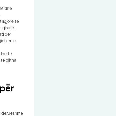
jet dhe
.
 ligjore të
e qirasë.
ti për
jidhjen e
 dhe të
të gjitha
 për
onsiderueshme