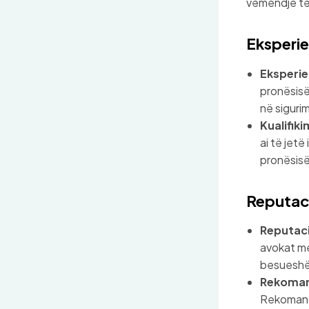
vëmendje të 
Eksperie
Eksperie
pronësisë
në siguri
Kualifiki
ai të jetë
pronësisë
Reputac
Reputaci
avokat me
besuesh
Rekoma
Rekomandi