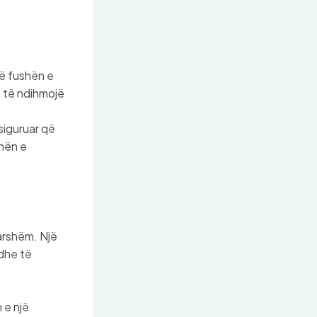
ë fushën e
o të ndihmojë
 siguruar që
shën e
arshëm. Një
 dhe të
 e një