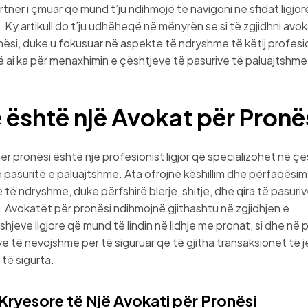
rtner i çmuar që mund t’ju ndihmojë të navigoni në sfidat ligjo
 Ky artikull do t’ju udhëheqë në mënyrën se si të zgjidhni avo
nësi, duke u fokusuar në aspekte të ndryshme të këtij profesi
 ai ka për menaxhimin e çështjeve të pasurive të paluajtshme
 është një Avokat për Pronë
ër pronësi është një profesionist ligjor që specializohet në çës
e pasuritë e paluajtshme. Ata ofrojnë këshillim dhe përfaqësim
 të ndryshme, duke përfshirë blerje, shitje, dhe qira të pasuriv
 Avokatët për pronësi ndihmojnë gjithashtu në zgjidhjen e
jeve ligjore që mund të lindin në lidhje me pronat, si dhe në 
të nevojshme për të siguruar që të gjitha transaksionet të j
 të sigurta.
Kryesore të Një Avokati për Pronësi