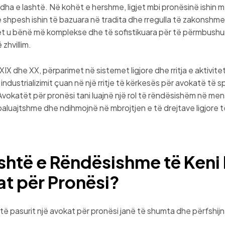
dha e lashtë. Në kohët e hershme, ligjet mbi pronësinë ishin m
 shpesh ishin të bazuara në tradita dhe rregulla të zakonshme
jet u bënë më komplekse dhe të sofistikuara për të përmbushu
zhvillim.
 XIX dhe XX, përparimet në sistemet ligjore dhe rritja e aktivit
industrializimit çuan në një rritje të kërkesës për avokatë të s
Avokatët për pronësi tani luajnë një rol të rëndësishëm në me
paluajtshme dhe ndihmojnë në mbrojtjen e të drejtave ligjore t
shtë e Rëndësishme të Keni 
t për Pronësi?
 të pasurit një avokat për pronësi janë të shumta dhe përfshijn