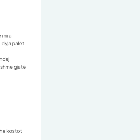
ë mira
 dyja palët
 ndaj
ojshme gjatë
dhe kostot