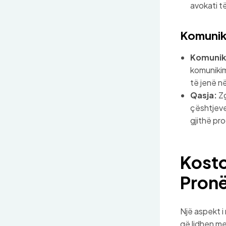
avokati 
Komunik
Komunik
komunikim
të jenë n
Qasja:
Zg
çështjeve
gjithë pro
Kosto
Pronë
Një aspekt i
që lidhen me