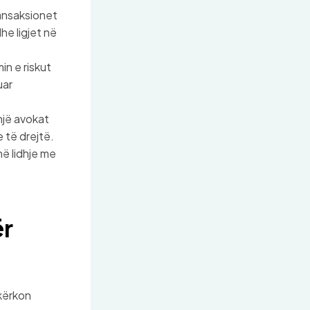
ransaksionet
he ligjet në
n e riskut
uar
një avokat
 të drejtë.
në lidhje me
ër
 kërkon