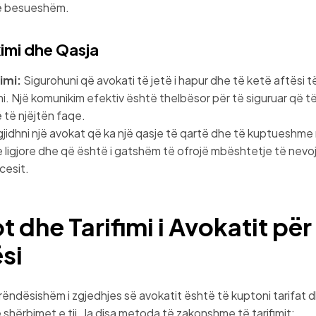
të besueshëm.
imi dhe Qasja
imi:
Sigurohuni që avokati të jetë i hapur dhe të ketë aftësi t
i. Një komunikim efektiv është thelbësor për të siguruar që të
ë të njëjtën faqe.
jidhni një avokat që ka një qasje të qartë dhe të kuptueshme
 ligjore dhe që është i gatshëm të ofrojë mbështetje të nev
cesit.
t dhe Tarifimi i Avokatit për
si
 rëndësishëm i zgjedhjes së avokatit është të kuptoni tarifat 
 shërbimet e tij. Ja disa metoda të zakonshme të tarifimit: