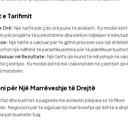
e Tarifimit
e Orë:
Një tarifë për çdo orë pune të avokatit. Ky model është
 për projekte të përkohshme dhe kërkon ndjekjen e minutazh
kse:
Një tarifë e caktuar për të gjithë procesin ose një shërbim
ofron një ndihmë të parashikueshme për të planifikuar buxhet
 Bazuar në Rezultate:
Një tarifë që mund të ndryshojë në varë
t të çështjes. Ky model është më i zakonshëm në çështjet që
të matshëm.
i për Një Marrëveshje të Drejtë
rifat dhe kushtet e pagesës me avokatin përpara se të filloni
n. Negocioni për të siguruar një marrëveshje që është e drej
e për buxhetin tuaj.