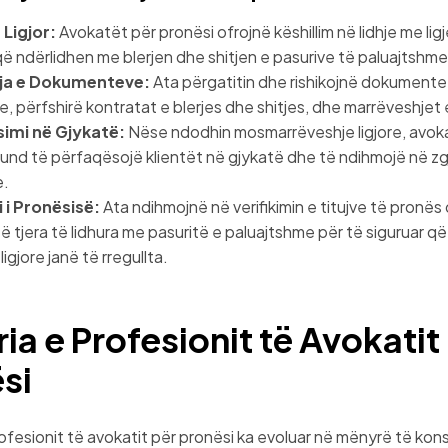
 Ligjor:
Avokatët për pronësi ofrojnë këshillim në lidhje me lig
 që ndërlidhen me blerjen dhe shitjen e pasurive të paluajtshme
ja e Dokumenteve:
Ata përgatitin dhe rishikojnë dokumentet
, përfshirë kontratat e blerjes dhe shitjes, dhe marrëveshjet 
imi në Gjykatë:
Nëse ndodhin mosmarrëveshje ligjore, avoka
und të përfaqësojë klientët në gjykatë dhe të ndihmojë në zg
e.
i i Pronësisë:
Ata ndihmojnë në verifikimin e titujve të pronës
ë tjera të lidhura me pasuritë e paluajtshme për të siguruar që 
igjore janë të rregullta.
ria e Profesionit të Avokatit
si
rofesionit të avokatit për pronësi ka evoluar në mënyrë të k