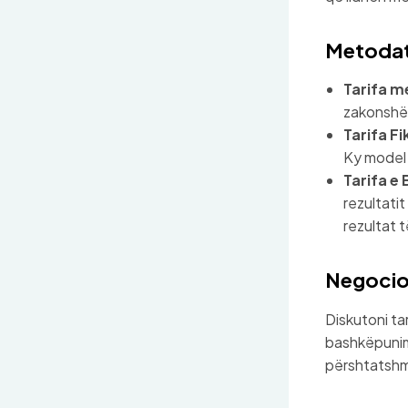
Metodat 
Tarifa m
zakonshëm
Tarifa Fi
Ky model 
Tarifa e
rezultati
rezultat 
Negocion
Diskutoni ta
bashkëpunimi
përshtatshm