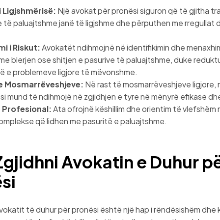
i Ligjshmërisë:
Një avokat për pronësi siguron që të gjitha t
e të paluajtshme janë të ligjshme dhe përputhen me rregullat d
i i Riskut:
Avokatët ndihmojnë në identifikimin dhe menaxhimi
 me blerjen ose shitjen e pasurive të paluajtshme, duke redukt
ë e problemeve ligjore të mëvonshme.
 e Mosmarrëveshjeve:
Në rast të mosmarrëveshjeve ligjore, 
si mund të ndihmojë në zgjidhjen e tyre në mënyrë efikase dhe
m Profesional:
Ata ofrojnë këshillim dhe orientim të vlefshëm 
omplekse që lidhen me pasuritë e paluajtshme.
 Zgjidhni Avokatin e Duhur p
si
vokatit të duhur për pronësi është një hap i rëndësishëm dhe