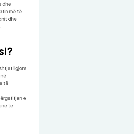
re dhe
katin më të
onit dhe
.
si?
htjet ligjore
 në
e të
përgatitjen e
enë të