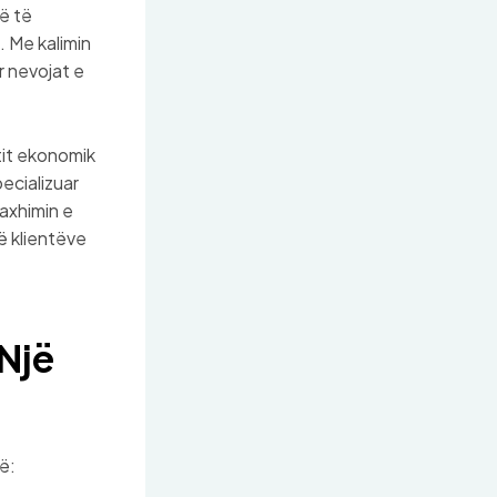
ë të
. Me kalimin
r nevojat e
etit ekonomik
pecializuar
naxhimin e
ë klientëve
Një
ë: