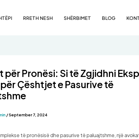
HTËPI
RRETH NESH
SHËRBIMET
BLOG
KON
 për Pronësi: Si të Zgjidhni Eksp
për Çështjet e Pasurive të
jtshme
min
/
September 7, 2024
plekse të pronësisë dhe pasurive të paluajtshme, një avokat