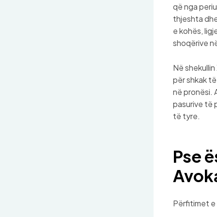
që nga periu
thjeshta dhe
e kohës, lig
shoqërive në 
Në shekullin
për shkak të 
në pronësi. 
pasurive të 
të tyre.
Pse ë
Avoka
Përfitimet e