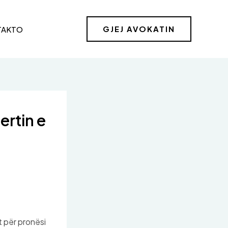
GJEJ AVOKATIN
TAKTO
ertin e
 për pronësi