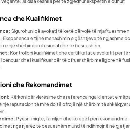
veçantë. Ja disa këshilla për të zgjedhur ekspertin e duhur:
nca dhe Kualifikimet
nca:
Sigurohuni që avokati të ketë përvojë të mjaftueshme n
. Eksperienca e tij në menaxhimin e çështjeve të ngjashme d
min e një shërbimi profesional dhe të besueshëm.
met:
Kontrolloni kualifikimet dhe certifikatat e avokatit për të
 i licencuar dhe i kualifikuar për të ofruar shërbime ligjore në fu
.
ioni dhe Rekomandimet
oni:
Kërkoni për vlerësime dhe referenca nga klientët e mëp
 një reputacion të mirë do të ofrojë një shërbim të shkëlqyer
ëm.
ndime:
Pyesni miqtë, familjen dhe kolegët për rekomandime.
met nga njerëz të besueshëm mund të ndihmojnë në gjetjen