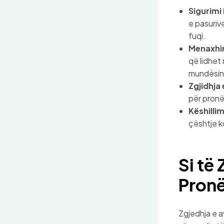
Sigurimi 
e pasuriv
fuqi.
Menaxhim
që lidhet
mundësin
Zgjidhja
për pronë
Këshilli
çështje k
Si të
Pronë
Zgjedhja e a