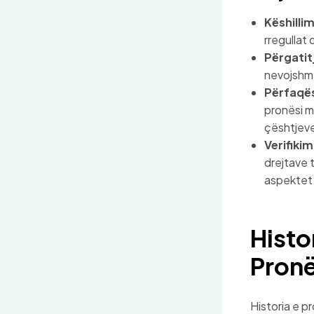
Këshillim
rregullat
Përgatit
nevojshme
Përfaqës
pronësi m
çështjev
Verifikim
drejtave t
aspektet l
Histo
Pronë
Historia e p