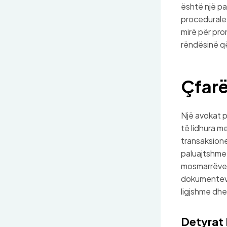
është një pa
procedurale.
mirë për pro
rëndësinë që
Çfarë
Një avokat p
të lidhura m
transaksione
paluajtshme.
mosmarrëvesh
dokumenteve 
ligjshme dhe
Detyrat 