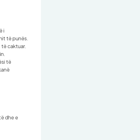
 i
it të punës.
 të caktuar.
in.
si të
 kanë
të dhe e