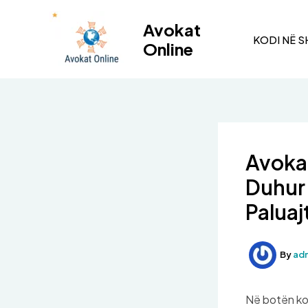
Skip
to
Avokat
KODI NË S
content
Online
Avokat
Duhur 
Palua
By
ad
Në botën kom